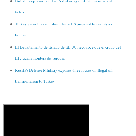
British warplanes conduct 6 strikes against IS-controled oil
fields
Turkey gives the cold shoulder to US proposal to seal Syria
border
El Departamento de Estado de EE.UU. reconoce que el crudo del
EI cruza la frontera de Turquía
Russia’s Defense Ministry exposes three routes of illegal oil
transportation to Turkey