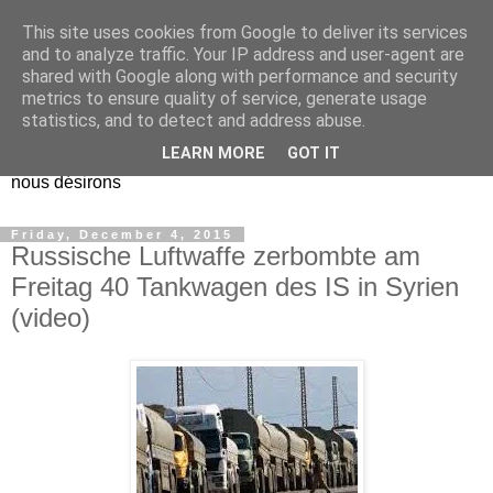
This site uses cookies from Google to deliver its services
EL Etos UT
and to analyze traffic. Your IP address and user-agent are
shared with Google along with performance and security
metrics to ensure quality of service, generate usage
Dieu Créateur, considérez que nous ne nous entendons pas
statistics, and to detect and address abuse.
nous-même et que nous ne savons pas ce que nous
LEARN MORE
GOT IT
voulons, et que nous nous éloignons infiniment de ce que
nous désirons
Friday, December 4, 2015
Russische Luftwaffe zerbombte am
Freitag 40 Tankwagen des IS in Syrien
(video)