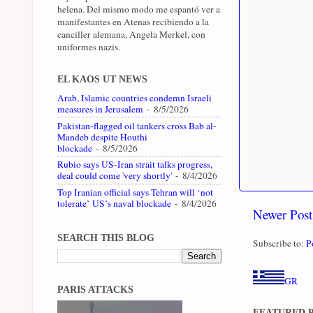
helena. Del mismo modo me espantó ver a
manifestantes en Atenas recibiendo a la
canciller alemana, Angela Merkel, con
uniformes nazis.
EL KAOS UT NEWS
Arab, Islamic countries condemn Israeli
measures in Jerusalem
- 8/5/2026
Pakistan-flagged oil tankers cross Bab al-
Mandeb despite Houthi
blockade
- 8/5/2026
Rubio says US-Iran strait talks progress,
deal could come 'very shortly'
- 8/4/2026
Top Iranian official says Tehran will ‘not
tolerate’ US’s naval blockade
- 8/4/2026
Newer Post
SEARCH THIS BLOG
Subscribe to:
P
GR
PARIS ATTACKS
FEATURED 