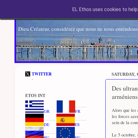
EL Ethos uses cookies to help 
Dieu Créateur, considérez que nous ne nous entendons
TWITTER
SATURDAY, 
-
Des ultran
arméniens 
ETOS INT
Alors que les
GR
FR
les forces aze
sein de la co
DE
ES
Le 5 octobre, 
RU
EU