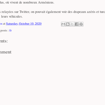
ulus, où vivent de nombreux Arméniens.
 relayées sur Twitter, on pouvait également voir des drapeaux azéris et tur
e leurs véhicules.
os
at
Saturday, October 10, 2020
posts :
fr
nts:
omment