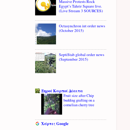
Massive Protests Rock
Egypt’s Tahrir Square live.
(Live Stream 3 SOURCES)
Octasynchron int order news
(October 2015)
SeptiStab global order news
(September 2015)
Ξηροί Καρποί Δίαιτα
Fruit size after Chip
budding grafting on a
cornelian cherry tree
Χάρτες Google