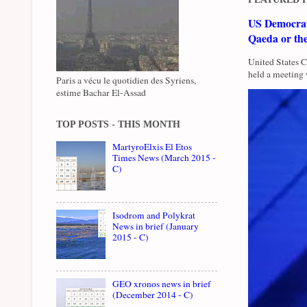
US Democrati
Qaeda or th
United States 
held a meeting 
Paris a vécu le quotidien des Syriens,
estime Bachar El-Assad
TOP POSTS - THIS MONTH
MartyroElxis El Etos
Times News (March 2015 -
C)
Isodrom and Polykrat
News in brief (January
2015 - C)
GEO xronos news in brief
(December 2014 - C)