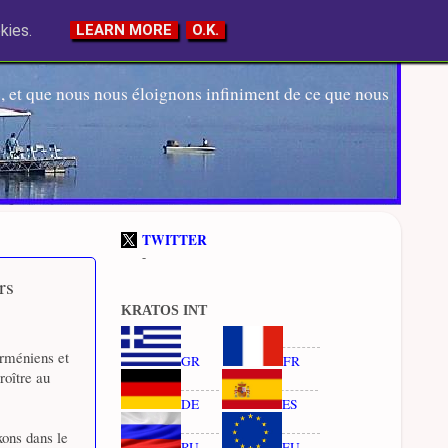
kies.
LEARN MORE
O.K.
 et que nous nous éloignons infiniment de ce que nous
TWITTER
-
rs
KRATOS INT
arméniens et
GR
FR
roître au
DE
ES
xons dans le
RU
EU