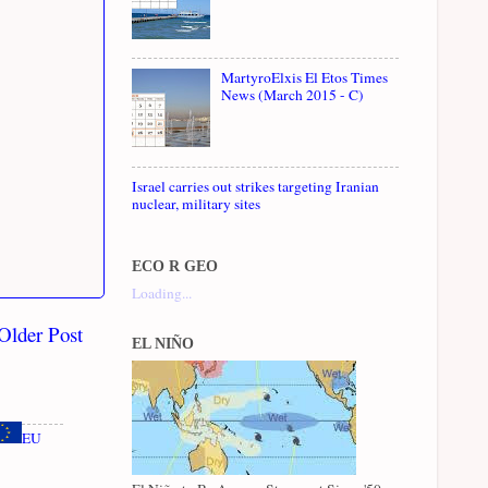
MartyroElxis El Etos Times
News (March 2015 - C)
Israel carries out strikes targeting Iranian
nuclear, military sites
ECO R GEO
Loading...
Older Post
EL NIÑO
EU