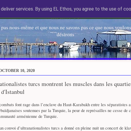
deliver services. By using EL Ethos, you agree to the use of coo
EL Etos UT
 pas nous-même et que nous ne savons pas ce que nous voulons,
désirons
OCTOBER 10, 2020
ationalistes turcs montrent les muscles dans les quartie
d'Istanbul
 combats font rage dans l’enclave du Haut-Karabakh entre les séparatistes 
rbaïdjanaises soutenues par la Turquie, la peur de représailles ne cesse de c
mmunauté arménienne de Turquie.
un convoi d’ultranationalistes turcs a donné en pleine nuit un concert de kla