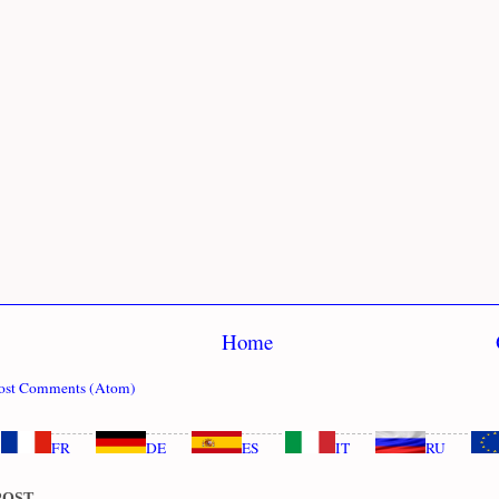
Home
ost Comments (Atom)
FR
DE
ES
IT
RU
POST