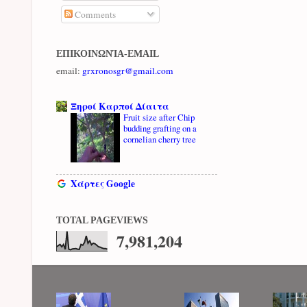
Comments
ΕΠΙΚΟΙΝΩΝΊΑ-EMAIL
email:
grxronosgr@gmail.com
Ξηροί Καρποί Δίαιτα
Fruit size after Chip
budding grafting on a
cornelian cherry tree
Χάρτες Google
TOTAL PAGEVIEWS
7,981,204