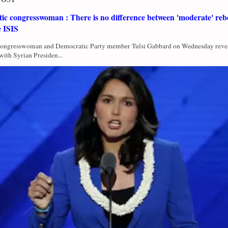
c congresswoman : There is no difference between 'moderate' rebe
e ISIS
Congresswoman and Democratic Party member Tulsi Gabbard on Wednesday revea
with Syrian Presiden...