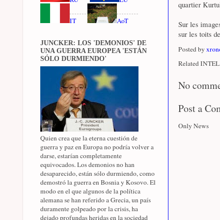
quartier Kurt
IT
AoT
Sur les images
sur les toits d
JUNCKER: LOS 'DEMONIOS' DE
Posted by
xron
UNA GUERRA EUROPEA 'ESTÁN
SÓLO DURMIENDO'
Related INTEL 
No comme
Post a C
Only News
Quien crea que la eterna cuestión de
guerra y paz en Europa no podría volver a
darse, estarían completamente
equivocados. Los demonios no han
desaparecido, están sólo durmiendo, como
demostró la guerra en Bosnia y Kosovo. El
modo en el que algunos de la política
alemana se han referido a Grecia, un país
duramente golpeado por la crisis, ha
dejado profundas heridas en la sociedad