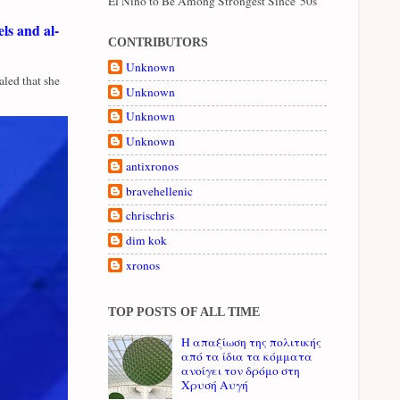
El Niño to Be Among Strongest Since '50s
ls and al-
CONTRIBUTORS
Unknown
led that she
Unknown
Unknown
Unknown
antixronos
bravehellenic
chrischris
dim kok
xronos
TOP POSTS OF ALL TIME
Η απαξίωση της πολιτικής
από τα ίδια τα κόμματα
ανοίγει τον δρόμο στη
Χρυσή Αυγή