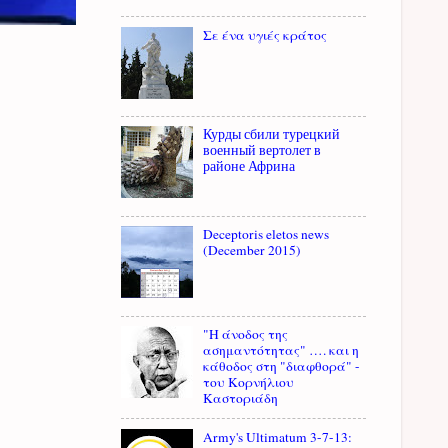
Σε ένα υγιές κράτος
Курды сбили турецкий
военный вертолет в
районе Африна
Deceptoris eletos news
(December 2015)
"Η άνοδος της
ασημαντότητας" …. και η
κάθοδος στη "διαφθορά" -
του Κορνήλιου
Καστοριάδη
Army's Ultimatum 3-7-13: