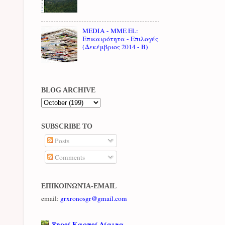
MEDIA - MME EL:
Επικαιρότητα - Επιλογές
(Δεκέμβριος 2014 - B)
BLOG ARCHIVE
SUBSCRIBE TO
Posts
Comments
ΕΠΙΚΟΙΝΩΝΊΑ-EMAIL
email:
grxronosgr@gmail.com
Ξηροί Καρποί Δίαιτα