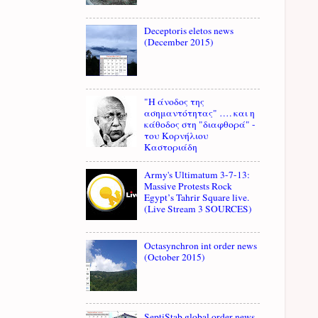
Deceptoris eletos news
(December 2015)
"Η άνοδος της
ασημαντότητας" …. και η
κάθοδος στη "διαφθορά" -
του Κορνήλιου
Καστοριάδη
Army's Ultimatum 3-7-13:
Massive Protests Rock
Egypt’s Tahrir Square live.
(Live Stream 3 SOURCES)
Octasynchron int order news
(October 2015)
SeptiStab global order news