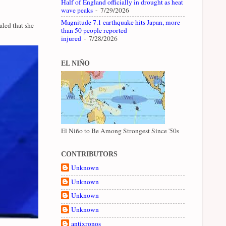
Half of England officially in drought as heat
wave peaks
- 7/29/2026
Magnitude 7.1 earthquake hits Japan, more
led that she
than 50 people reported
injured
- 7/28/2026
EL NIÑO
El Niño to Be Among Strongest Since '50s
CONTRIBUTORS
Unknown
Unknown
Unknown
Unknown
antixronos