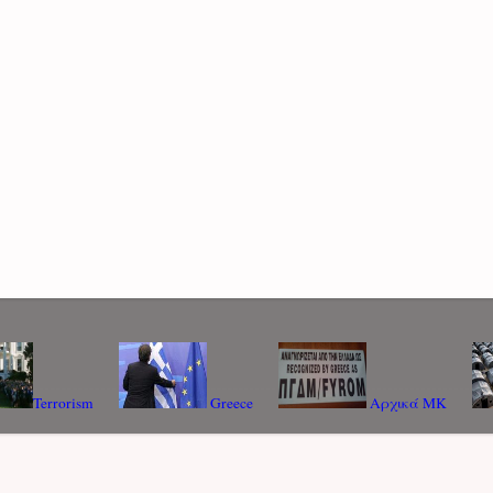
Terrorism
Greece
Αρχικά ΜΚ