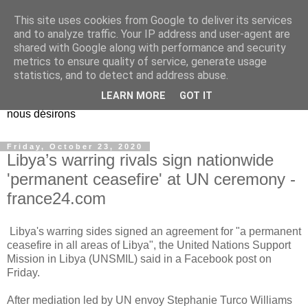
This site uses cookies from Google to deliver its services
EL Etos UT
and to analyze traffic. Your IP address and user-agent are
shared with Google along with performance and security
metrics to ensure quality of service, generate usage
Dieu Créateur, considérez que nous ne nous entendons pas
statistics, and to detect and address abuse.
nous-même et que nous ne savons pas ce que nous
LEARN MORE
GOT IT
voulons, et que nous nous éloignons infiniment de ce que
nous désirons
Friday, October 23, 2020
Libya’s warring rivals sign nationwide
'permanent ceasefire' at UN ceremony -
france24.com
Libya's warring sides signed an agreement for "a permanent
ceasefire in all areas of Libya", the United Nations Support
Mission in Libya (UNSMIL) said in a Facebook post on
Friday.
After mediation led by UN envoy Stephanie Turco Williams