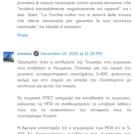
prenderà le misure necessarie contro questa decisione, che
"inciderà inevitabilmente negativamente sui rapporti" tra i
due. Stato. "La Turchia inoltre non si asterrà dalle misure
che ritiene necessarie per garantire la sua sicurezza
nazionale", ha ribadito il ministero.
Reply
xronos
December 14, 2020 at 11:28 PM
Οργισμένη ήταν η αντίδραση της Τουρκίας στις κυρώσεις
που επέβαλαν οι Ηνωμένες Πολιτείες για την αγορά του
ρωσικού αντιαεροπορικού συστήματος S-400, φτάνοντας
ακόμα και στο σημείο να απειλεί την Ουάσινγκτον με
αντίποινα για αυτήν την κίνηση.
Το τουρκικό ΥΠΕΞ απέρριψε και καταδίκασε τις κυρώσεις,
καλώντας τις ΗΠΑ να αναθεωρήσουν το «σοβαρό λάθος»
τους και να ανακαλέσουν την απόφασή τους το
συντομότερο δυνατό.
Η Άγκυρα υποστηρίζει ότι ο ισχυρισμός των ΗΠΑ ότι οι S-
400 θα δημιουργήσουν πρόβλημα στα συστήματα του