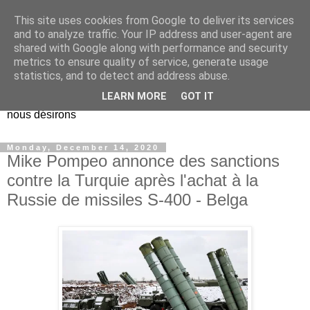
This site uses cookies from Google to deliver its services
EL Etos UT
and to analyze traffic. Your IP address and user-agent are
shared with Google along with performance and security
metrics to ensure quality of service, generate usage
Dieu Créateur, considérez que nous ne nous entendons pas
statistics, and to detect and address abuse.
nous-même et que nous ne savons pas ce que nous
LEARN MORE
GOT IT
voulons, et que nous nous éloignons infiniment de ce que
nous désirons
Monday, December 14, 2020
Mike Pompeo annonce des sanctions
contre la Turquie après l'achat à la
Russie de missiles S-400 - Belga