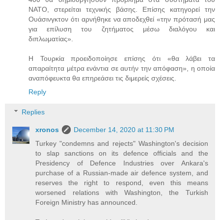
ΝΑΤΟ, στερείται τεχνικής βάσης. Επίσης κατηγορεί την
Ουάσινγκτον ότι αρνήθηκε να αποδεχθεί «την πρότασή μας
για επίλυση του ζητήματος μέσω διαλόγου και
διπλωματίας».
Η Τουρκία προειδοποίησε επίσης ότι «θα λάβει τα
απαραίτητα μέτρα ενάντια σε αυτήν την απόφαση», η οποία
αναπόφευκτα θα επηρεάσει τις διμερείς σχέσεις.
Reply
Replies
xronos
December 14, 2020 at 11:30 PM
Turkey "condemns and rejects" Washington's decision
to slap sanctions on its defence officials and the
Presidency of Defence Industries over Ankara's
purchase of a Russian-made air defence system, and
reserves the right to respond, even this means
worsened relations with Washington, the Turkish
Foreign Ministry has announced.