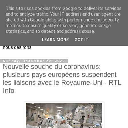
This site uses cookies from Google to deliver its services
EL Etos UT
and to analyze traffic. Your IP address and user-agent are
shared with Google along with performance and security
metrics to ensure quality of service, generate usage
Dieu Créateur, considérez que nous ne nous entendons pas
statistics, and to detect and address abuse.
nous-même et que nous ne savons pas ce que nous
LEARN MORE
GOT IT
voulons, et que nous nous éloignons infiniment de ce que
nous désirons
Sunday, December 20, 2020
Nouvelle souche du coronavirus:
plusieurs pays européens suspendent
les liaisons avec le Royaume-Uni - RTL
Info