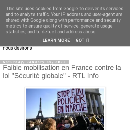
This site uses cookies from Google to deliver its services
EL Etos UT
and to analyze traffic. Your IP address and user-agent are
shared with Google along with performance and security
metrics to ensure quality of service, generate usage
Dieu Créateur, considérez que nous ne nous entendons pas
statistics, and to detect and address abuse.
nous-même et que nous ne savons pas ce que nous
LEARN MORE
GOT IT
voulons, et que nous nous éloignons infiniment de ce que
nous désirons
Saturday, January 30, 2021
Faible mobilisation en France contre la
loi "Sécurité globale" - RTL Info