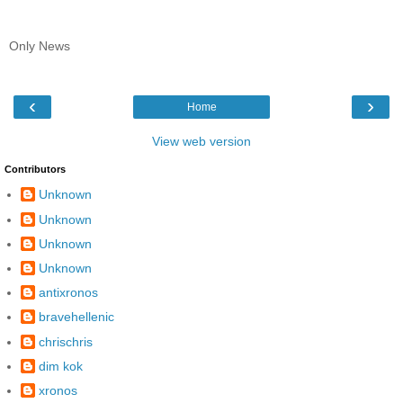
Only News
‹
›
Home
View web version
Contributors
Unknown
Unknown
Unknown
Unknown
antixronos
bravehellenic
chrischris
dim kok
xronos