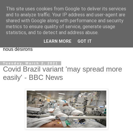
This site uses cookies from Google to deliver its services
EL Etos UT
and to analyze traffic. Your IP address and user-agent are
shared with Google along with performance and security
metrics to ensure quality of service, generate usage
Dieu Créateur, considérez que nous ne nous entendons pas
statistics, and to detect and address abuse.
nous-même et que nous ne savons pas ce que nous
LEARN MORE
GOT IT
voulons, et que nous nous éloignons infiniment de ce que
nous désirons
Tuesday, March 2, 2021
Covid Brazil variant 'may spread more
easily' - BBC News