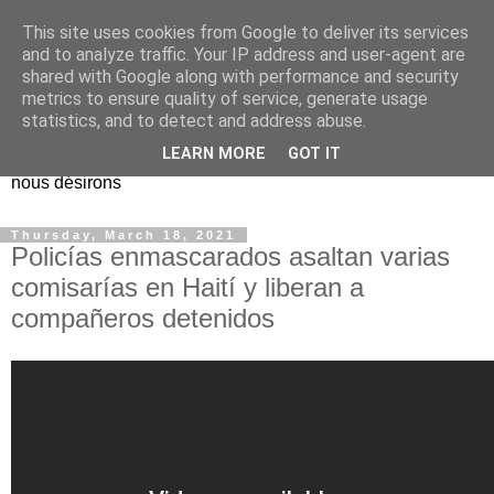
This site uses cookies from Google to deliver its services
EL Etos UT
and to analyze traffic. Your IP address and user-agent are
shared with Google along with performance and security
metrics to ensure quality of service, generate usage
Dieu Créateur, considérez que nous ne nous entendons pas
statistics, and to detect and address abuse.
nous-même et que nous ne savons pas ce que nous
LEARN MORE
GOT IT
voulons, et que nous nous éloignons infiniment de ce que
nous désirons
Thursday, March 18, 2021
Policías enmascarados asaltan varias
comisarías en Haití y liberan a
compañeros detenidos