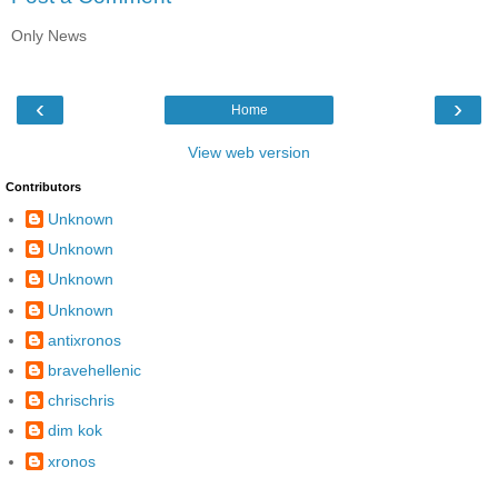
Only News
‹
›
Home
View web version
Contributors
Unknown
Unknown
Unknown
Unknown
antixronos
bravehellenic
chrischris
dim kok
xronos