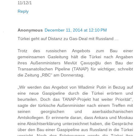
11/12/1
Reply
Anonymous
December 11, 2014 at 12:10 PM
Türkei geht auf Distanz zu Gas-Deal mit Russland ...
Trotz des russischen Angebots zum Bau einer
gemeinsamen Gasleitung hält die Türkei nach Angaben
ihres Außenministers Mevlüt Çavuşoğlu den Bau der
Transanatolischen Pipeline (TANAP) für wichtiger, schreibt
die Zeitung „RBC“ am Donnerstag.
„Wir werden das Angebot von Wladimir Putin in Bezug auf
eine neue Gaspipeline durch die Türkei erörtern und
beurteilen. Doch das TANAP-Projekt hat weiter Priorität“,
sagte der türkische Außenminister nach einem Treffen mit
seinen georgischen und aserbaidschanischen
Amtskollegen. Er erinnerte daran, dass Ankara und Moskau
eine Absichtserklärung unterzeichnet haben, die Gespräche
über den Bau einer Gaspipeline aus Russland in die Türkei
vorsieht. Nach den Erörterungen werde die Türkei ihre